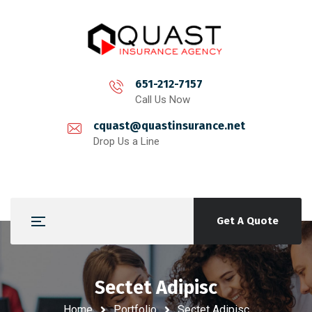
651-212-7157
Call Us Now
cquast@quastinsurance.net
Drop Us a Line
Get A Quote
Sectet Adipisc
Home
Portfolio
Sectet Adipisc