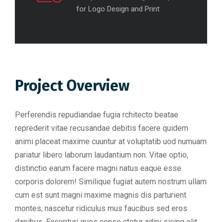
for Logo Design and Print
Project Overview
Perferendis repudiandae fugia rchitecto beatae
reprederit vitae recusandae debitis facere quidem
animi placeat maxime cuuntur at voluptatib uod numuam
pariatur libero laborum laudantium non. Vitae optio,
distinctio earum facere magni natus eaque esse
corporis dolorem! Similique fugiat autem nostrum ullam
cum est sunt magni maxime magnis dis parturient
montes, nascetur ridiculus mus faucibus sed eros
dapibus. Excepturi quos conse ctetur adipi sicing elit